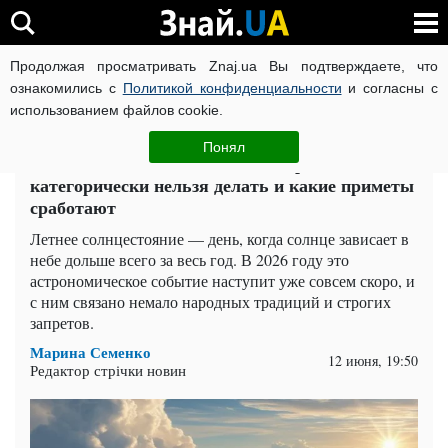
Продолжая просматривать Znaj.ua Вы подтверждаете, что
ВОЙНА РОССИИ ПРОТИВ УКРАИНЫ
КОРОНАВИРУС В 
ознакомились с
Политикой конфиденциальности
и согласны с
использованием файлов cookie.
Главная
Супер
ЧИТАТИ УКРАЇНСЬКОЮ
Понял
Самый длинный день года на пороге: что
категорически нельзя делать и какие приметы
сработают
Летнее солнцестояние — день, когда солнце зависает в
небе дольше всего за весь год. В 2026 году это
астрономическое событие наступит уже совсем скоро, и
с ним связано немало народных традиций и строгих
запретов.
Марина Семенко
12 июня, 19:50
Редактор стрічки новин