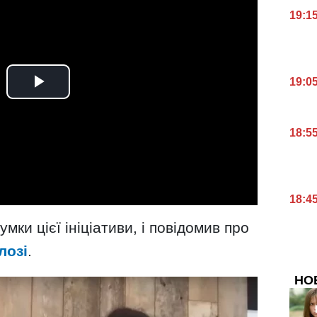
19:1
19:0
18:5
18:4
умки цієї ініціативи, і повідомив про
лозі
.
НО