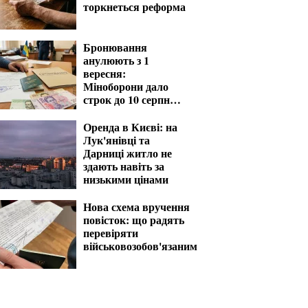
торкнеться реформа
Бронювання
анулюють з 1
вересня:
Міноборони дало
строк до 10 серпня
для критичних
підприємств
Оренда в Києві: на
Лук'янівці та
Дарниці житло не
здають навіть за
низькими цінами
Нова схема вручення
повісток: що радять
перевіряти
військовозобов'язаним