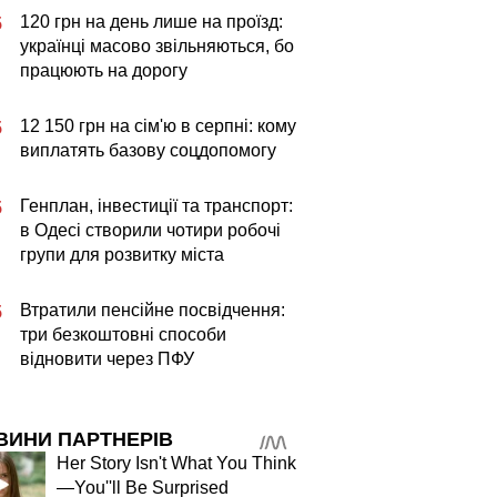
120 грн на день лише на проїзд:
5
українці масово звільняються, бо
працюють на дорогу
12 150 грн на сім'ю в серпні: кому
5
виплатять базову соцдопомогу
Генплан, інвестиції та транспорт:
5
в Одесі створили чотири робочі
групи для розвитку міста
Втратили пенсійне посвідчення:
5
три безкоштовні способи
відновити через ПФУ
ВИНИ ПАРТНЕРІВ
Her Story Isn't What You Think
—You''ll Be Surprised