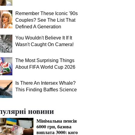
Remember These Iconic '90s
Couples? See The List That
Defined A Generation
You Wouldn't Believe It If It
Wasn't Caught On Camera!
The Most Surprising Things
About FIFA World Cup 2026
Is There An Intersex Whale?
This Finding Baffles Science
пулярні новини
Мінімальна пенсія
6000 грн, базова
виплата 3000: кого