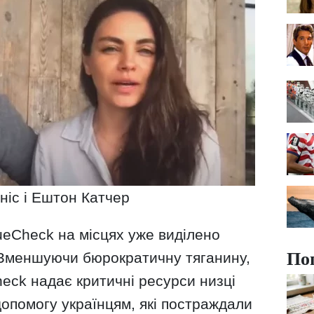
ніс і Ештон Катчер
ueCheck на місцях уже виділено
По
 Зменшуючи бюрократичну тяганину,
ck надає критичні ресурси низці
 допомогу українцям, які постраждали