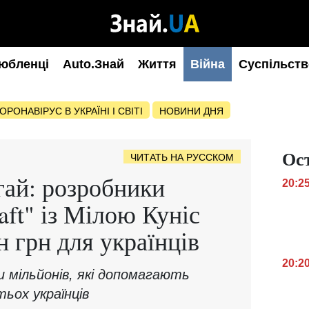
юбленці
Auto.Знай
Життя
Війна
Суспільств
ОРОНАВІРУС В УКРАЇНІ І СВІТІ
НОВИНИ ДНЯ
Ос
ЧИТАТЬ НА РУССКОМ
гай: розробники
20:2
aft" із Мілою Куніс
н грн для українців
20:2
и мільйонів, які допомагають
ох українців