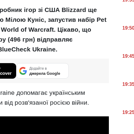
робник ігор зі США Blizzard ще
ою Мілою Куніс, запустив набір Pet
19:5
 World of Warcraft. Цікаво, що
у (496 грн) відправляє
BlueCheck Ukraine.
19:4
у
Додайте в
cover
джерела Google
19:3
raine допомагає українським
 від розв'язаної росією війни.
19:2