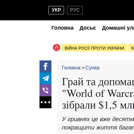
УКР
РУС
Головна
Досьє
Домашні ул
ВІЙНА РОСІЇ ПРОТИ УКРАЇНИ
К
Головна
Супер
Грай та допома
"World of Warcr
зібрали $1,5 мл
У гривнях це вже десятк
покращити життя багать