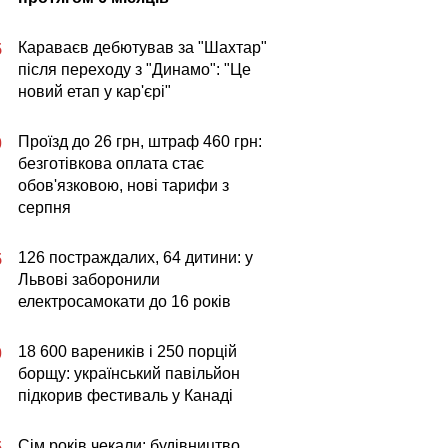
Караваєв дебютував за "Шахтар"
5
після переходу з "Динамо": "Це
новий етап у кар'єрі"
Проїзд до 26 грн, штраф 460 грн:
0
безготівкова оплата стає
обов'язковою, нові тарифи з
серпня
126 постраждалих, 64 дитини: у
5
Львові заборонили
електросамокати до 16 років
18 600 вареників і 250 порцій
0
борщу: український павільйон
підкорив фестиваль у Канаді
Сім років чекали: будівництво
5