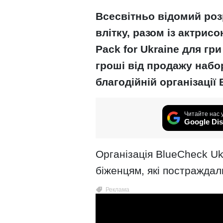
Всесвітньо відомий роз
влітку, разом із актрис
Pack for Ukraine для гри
гроші від продажу набор
благодійній організації 
Читайте нас 
Google Dis
Організація BlueCheck Uk
біженцям, які постраждали