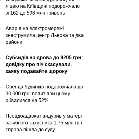
ліцею на Київщині подорожчало
зі 162 до 598 млн гривень
Аварія на електромережі
0
знеструмила центр Львова та два
райони
Субсидія на дрова до 9205 грн:
5
довідку про піч скасували,
заяву подавайте щороку
Оренда будинків подорожчала до
5
30 000 грн: попит при цьому
обвалився на 52%
Псевдоадвокат видурив у матері
5
загиблого захисника 1,75 млн грн:
справа пішла до суду