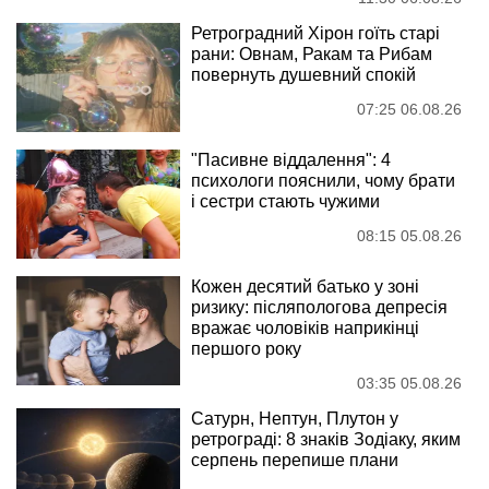
Ретроградний Хірон гоїть старі
рани: Овнам, Ракам та Рибам
повернуть душевний спокій
07:25 06.08.26
"Пасивне віддалення": 4
психологи пояснили, чому брати
і сестри стають чужими
08:15 05.08.26
Кожен десятий батько у зоні
ризику: післяпологова депресія
вражає чоловіків наприкінці
першого року
03:35 05.08.26
Сатурн, Нептун, Плутон у
ретрограді: 8 знаків Зодіаку, яким
серпень перепише плани