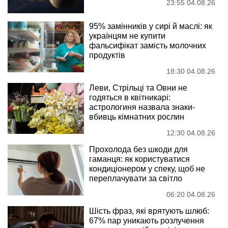
23:55 04.08.26
95% замінників у сирі й маслі: як
українцям не купити
фальсифікат замість молочних
продуктів
18:30 04.08.26
Леви, Стрільці та Овни не
годяться в квітникарі:
астрологиня назвала знаки-
вбивць кімнатних рослин
12:30 04.08.26
Прохолода без шкоди для
гаманця: як користуватися
кондиціонером у спеку, щоб не
переплачувати за світло
06:20 04.08.26
Шість фраз, які врятують шлюб:
67% пар уникають розлучення