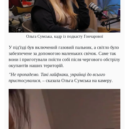
Ольга Сумська, кадр із подкасту Гончарової
У під'їзді був включений газовий пальник, а світло було
забезпечене за допомогою маленьких свічок. Саме так
вони і приготували поїсти собі після чергового обстрілу
окупантів наших територій.
"Не пропадемо. Такі лайфхаки, українці до всього
пристосувалися
, – сказала Ольга Сумська на камеру.