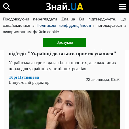
Продовжуючи переглядати Znaj.ua Ви підтверджуєте, що
ВІЙНА РОСІЇ ПРОТИ УКРАЇНИ
КОРОНАВІРУС В УКРАЇНІ І
ознайомилися з
Політикою конфіденційності
і погоджуєтеся з
використанням файлів cookie.
Головна
Супер
ЧИТАТЬ НА РУССКОМ
Зрозумів
Ольга Сумська рятувалась від обстрілу в
під'їзді: "Українці до всього пристосувалися"
Українська актриса дала кілька простих, але важливих
порад для українців у нинішніх реаліях
Торі Путімцева
28 листопада, 05:50
Випусковий редактор