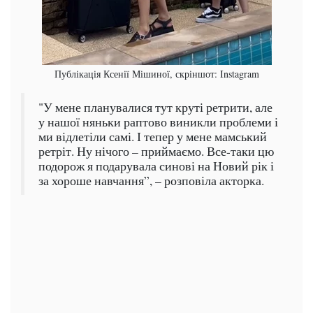
Публікація Ксенії Мішиної, скріншот: Instagram
"У мене планувалися тут круті ретрити, але
у нашої няньки раптово виникли проблеми і
ми відлетіли самі. І тепер у мене мамський
ретріт. Ну нічого – приймаємо. Все-таки цю
подорож я подарувала синові на Новий рік і
за хороше навчання”, – розповіла акторка.