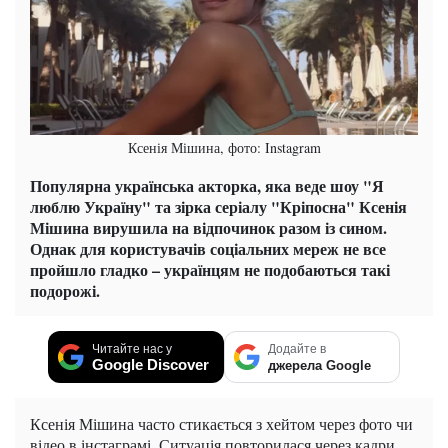
Ксенія Мішина, фото: Instagram
Популярна українська акторка, яка веде шоу "Я
люблю Україну" та зірка серіалу "Кріпосна" Ксенія
Мішина вирушила на відпочинок разом із сином.
Однак для користувачів соціальних мереж не все
пройшло гладко – українцям не подобаються такі
подорожі.
Читайте нас у
Додайте в
Google Discover
джерела Google
Ксенія Мішина часто стикається з хейтом через фото чи
відео в інстаграмі. Ситуація повторилася через кадри,