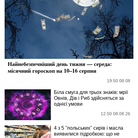
Найнебезпечніший день тижня — середа:
місячний гороскоп на 10–16 серпня
19:50 08.08
Біла смуга для трьох знаків: мрії
Овнів, Дів і Риб здійсняться за
однієї умови
12:50 08.08.26
4 з 5 "польських" сирів і масла
виявилися підробкою: що не