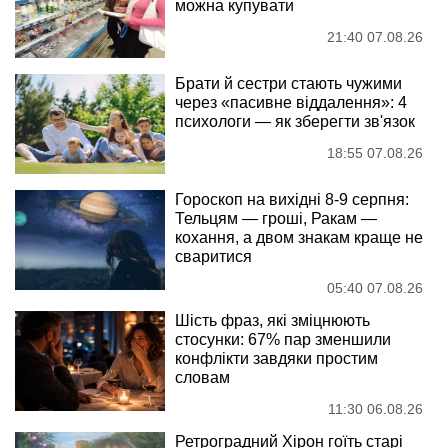
можна купувати
21:40 07.08.26
Брати й сестри стають чужими
через «пасивне віддалення»: 4
психологи — як зберегти зв'язок
18:55 07.08.26
Гороскоп на вихідні 8-9 серпня:
Тельцям — гроші, Ракам —
кохання, а двом знакам краще не
сваритися
05:40 07.08.26
Шість фраз, які зміцнюють
стосунки: 67% пар зменшили
конфлікти завдяки простим
словам
11:30 06.08.26
Ретроградний Хірон гоїть старі