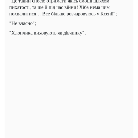
"Це такий спосіб отримати якісь емоції шляхом
пихатості, та ще й під час війни! Хіба нема чим
похвалитися… Все більше розчаровуюсь у Ксенії";
"Не вчасно";
"Хлопчика виховують як дівчинку";