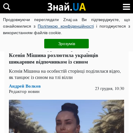
Продовжуючи переглядати Znaj.ua Ви підтверджуєте, що
ВІЙНА РОСІЇ ПРОТИ УКРАЇНИ
КОРОНАВІРУС В УКРАЇНІ І
ознайомилися з
Політикою конфіденційності
і погоджуєтеся з
використанням файлів cookie.
Головна
Супер
ЧИТАТЬ НА РУССКОМ
Зрозумів
"Може тільки дурепа": зірка "Кріпосної"
Ксенія Мішина розлютила українців
шикарним відпочинком із сином
Ксенія Мішина на особистій сторінці поділилася відео,
як танцює із сином на тлі вілли
Андрей Волков
23 грудня, 10:30
Редактор новин