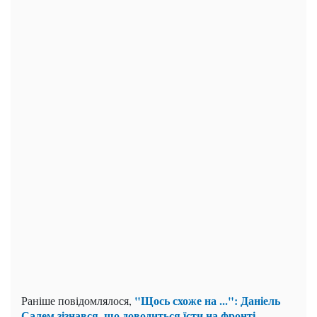
"Щось схоже на ...": Даніель
Раніше повідомлялося,
Салем зізнався, що доводиться їсти на фронті
.