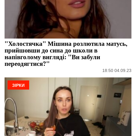
"Холостячка" Мішина розлютила матусь,
прийшовши до сина до школи в
напівголому вигляді: "Ви забули
переодягтися?"
18:50 04.09.23
ЗІРКИ