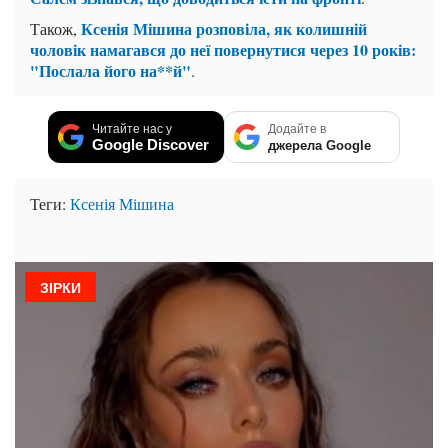
Ксенія Мішина розповіла, як колишній
Також,
чоловік намагався до неї повернутися через 10 років:
"Послала його на**й"
.
Читайте нас у
Додайте в
Google Discover
джерела Google
Теги:
Ксенія Мішина
ЗІРКИ