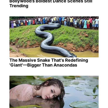
Bollywood’s Boldest Dance Scenes Still
Trending
The Massive Snake That's Redefining
'Giant'—Bigger Than Anacondas