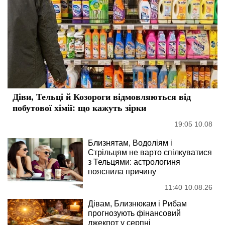
Діви, Тельці й Козороги відмовляються від
побутової хімії: що кажуть зірки
19:05 10.08
Близнятам, Водоліям і
Стрільцям не варто спілкуватися
з Тельцями: астрологиня
пояснила причину
11:40 10.08.26
Дівам, Близнюкам і Рибам
прогнозують фінансовий
джекпот у серпні