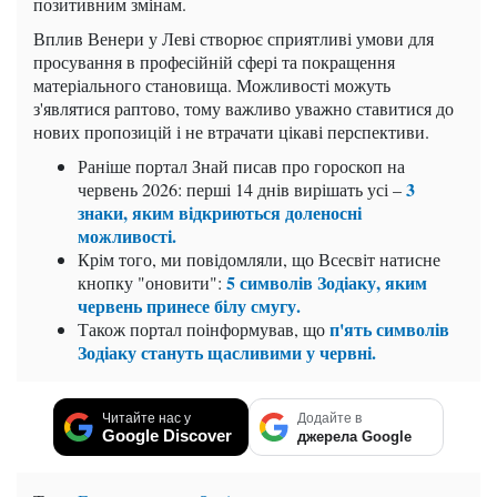
позитивним змінам.
Вплив Венери у Леві створює сприятливі умови для
просування в професійній сфері та покращення
матеріального становища. Можливості можуть
з'являтися раптово, тому важливо уважно ставитися до
нових пропозицій і не втрачати цікаві перспективи.
Раніше портал Знай писав про гороскоп на
3
червень 2026: перші 14 днів вирішать усі –
знаки, яким відкриються доленосні
можливості.
Крім того, ми повідомляли, що Всесвіт натисне
5 символів Зодіаку, яким
кнопку "оновити":
червень принесе білу смугу.
п'ять символів
Також портал поінформував, що
Зодіаку стануть щасливими у червні.
Читайте нас у
Додайте в
Google Discover
джерела Google