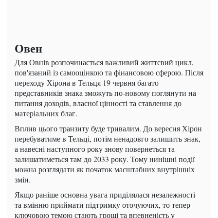
Овен
Для Овнів розпочинається важливий життєвий цикл,
пов'язаний із самооцінкою та фінансовою сферою. Після
переходу Хірона в Тельця 19 червня багато
представників знака зможуть по-новому поглянути на
питання доходів, власної цінності та ставлення до
матеріальних благ.
Вплив цього транзиту буде тривалим. До вересня Хірон
перебуватиме в Тельці, потім ненадовго залишить знак,
а навесні наступного року знову повернеться та
залишатиметься там до 2033 року. Тому нинішні події
можна розглядати як початок масштабних внутрішніх
змін.
Якщо раніше основна увага приділялася незалежності
та вмінню приймати підтримку оточуючих, то тепер
ключовою темою стають гроші та впевненість у