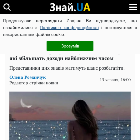
Продовжуючи переглядати Znaj.ua Ви підтверджуєте, що
ВІЙНА РОСІЇ ПРОТИ УКРАЇНИ
КОРОНАВІРУС В УКРАЇНІ І
ознайомилися з
Політикою конфіденційності
і погоджуєтеся з
використанням файлів cookie.
Головна
Супер
ЧИТАТЬ НА РУССКОМ
Зрозумів
Злидні їм не загрожують: три знаки Зодіаку,
які збільшать доходи найближчим часом
Представники цих знаків матимуть шанс розбагатіти.
Олена Романчук
13 червня, 16:00
Редактор стрічки новин