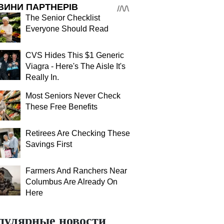
ВИНИ ПАРТНЕРІВ
The Senior Checklist
Everyone Should Read
CVS Hides This $1 Generic
Viagra - Here's The Aisle It's
Really In.
Most Seniors Never Check
These Free Benefits
Retirees Are Checking These
Savings First
Farmers And Ranchers Near
Columbus Are Already On
Here
пулярные новости