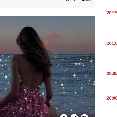
20:1
20:1
20:0
20:0