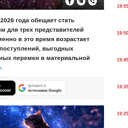
19:5
 2026 года обещает стать
м для трех представителей
19:5
менно в это время возрастает
 поступлений, выгодных
ных перемен в материальной
19:4
.
в
Добавьте в
19:3
cover
источники Google
19:2