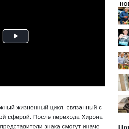
НО
жный жизненный цикл, связанный с
ой сферой. После перехода Хирона
По
 представители знака смогут иначе