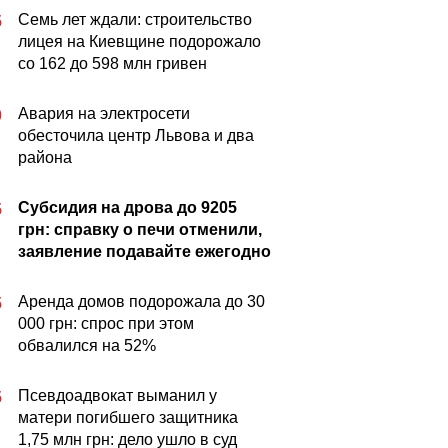
Семь лет ждали: строительство
5
лицея на Киевщине подорожало
со 162 до 598 млн гривен
Авария на электросети
0
обесточила центр Львова и два
района
Субсидия на дрова до 9205
5
грн: справку о печи отменили,
заявление подавайте ежегодно
Аренда домов подорожала до 30
5
000 грн: спрос при этом
обвалился на 52%
Псевдоадвокат выманил у
5
матери погибшего защитника
1,75 млн грн: дело ушло в суд