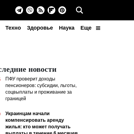
Техно
Здоровье
Наука
Еще
следние новости
ПФУ проверит доходы
5
пенсионеров: субсидии, льготы,
соцвыплаты и проживание за
границей
Украинцам начали
0
компенсировать аренду
жилья: кто может получать
выплаты в течение 6 месяцев