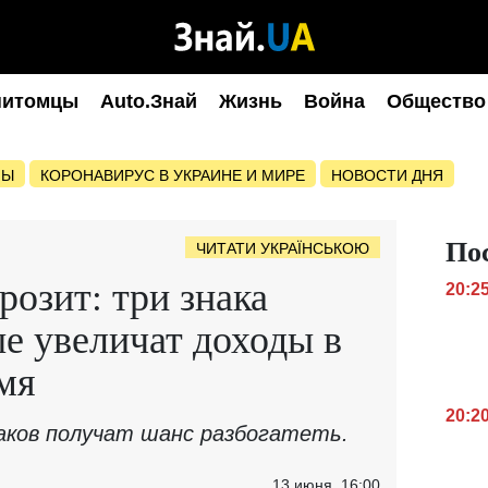
питомцы
Auto.Знай
Жизнь
Война
Общество
НЫ
КОРОНАВИРУС В УКРАИНЕ И МИРЕ
НОВОСТИ ДНЯ
По
ЧИТАТИ УКРАЇНСЬКОЮ
розит: три знака
20:2
ые увеличат доходы в
мя
20:2
аков получат шанс разбогатеть.
13 июня, 16:00