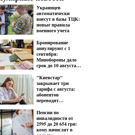
Украинцев
автоматически
внесут в базы ТЦК:
новые правила
военного учета
Бронирование
аннулируют с 1
сентября:
Минобороны дало
срок до 10 августа
для критических
предприятий
"Киевстар"
закрывает три
тарифа с августа:
абонентов
переводят
автоматически
Пенсии по
инвалидности от
2595 до 20 654 грн:
кому начислят в