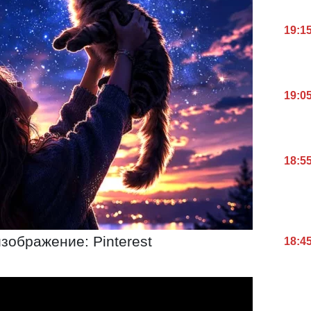
19:1
19:0
18:5
изображение: Pinterest
18:4