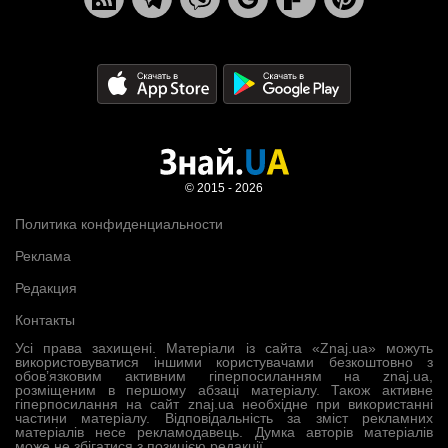
© 2015 - 2026
Политика конфиденциальности
Реклама
Редакция
Контакты
Усі права захищені. Матеріали із сайта «Znaj.ua» можуть
використовуватися іншими користувачами безкоштовно з
обов’язковим активним гіперпосиланням на znaj.ua,
розміщеним в першому абзаці матеріалу. Також активне
гіперпосилання на сайт znaj.ua необхідне при використанні
частини матеріалу. Відповідальність за зміст рекламних
матеріалів несе рекламодавець. Думка авторів матеріалів
може не збігатися з позицією редакції.