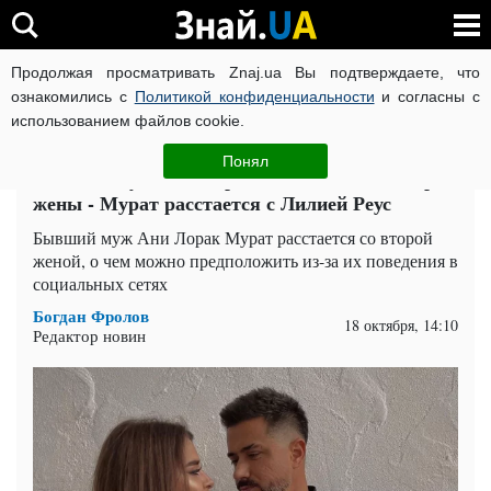
Продолжая просматривать Znaj.ua Вы подтверждаете, что
ВОЙНА РОССИИ ПРОТИВ УКРАИНЫ
КОРОНАВИРУС В 
ознакомились с
Политикой конфиденциальности
и согласны с
использованием файлов cookie.
Главная
Супер
ЧИТАТИ УКРАЇНСЬКОЮ
Понял
Бывший муж Ани Лорак "сбежал" и от второй
жены - Мурат расстается с Лилией Реус
Бывший муж Ани Лорак Мурат расстается со второй
женой, о чем можно предположить из-за их поведения в
социальных сетях
Богдан Фролов
18 октября, 14:10
Редактор новин