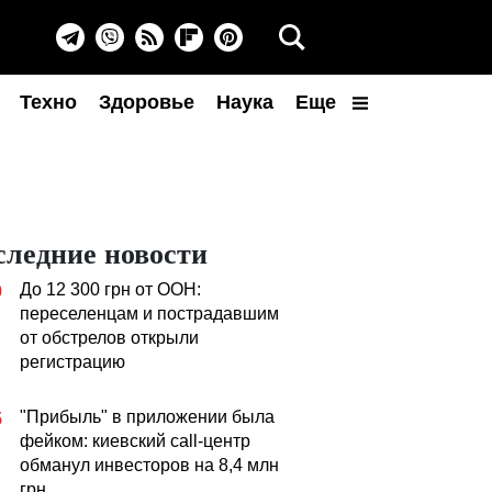
Техно
Здоровье
Наука
Еще
следние новости
До 12 300 грн от ООН:
0
переселенцам и пострадавшим
от обстрелов открыли
регистрацию
"Прибыль" в приложении была
5
фейком: киевский call-центр
обманул инвесторов на 8,4 млн
грн