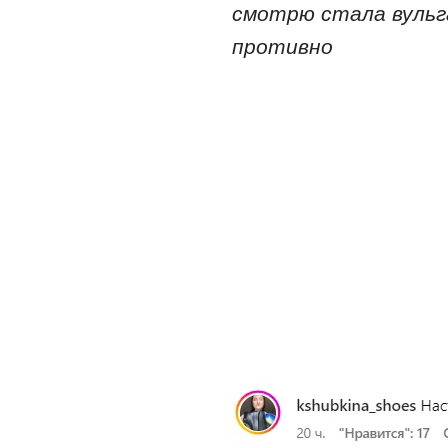
смотрю стала вульг
противно