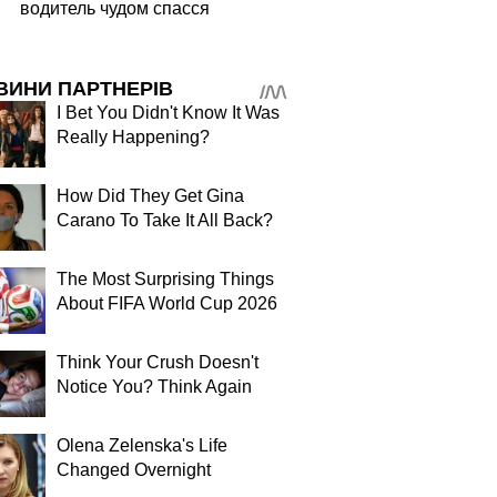
водитель чудом спасся
ВИНИ ПАРТНЕРІВ
I Bet You Didn't Know It Was
Really Happening?
How Did They Get Gina
Carano To Take It All Back?
The Most Surprising Things
About FIFA World Cup 2026
Think Your Crush Doesn't
Notice You? Think Again
Olena Zelenska's Life
Changed Overnight