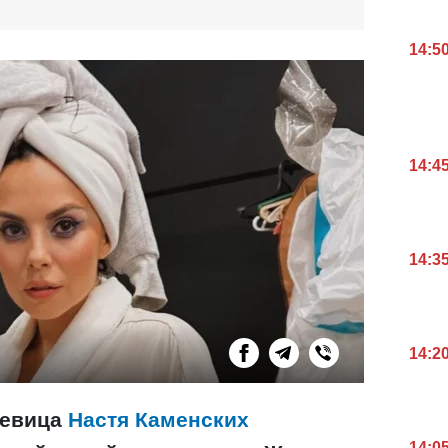
14:5
14:4
14:3
14:2
певица
Настя Каменских
14:0