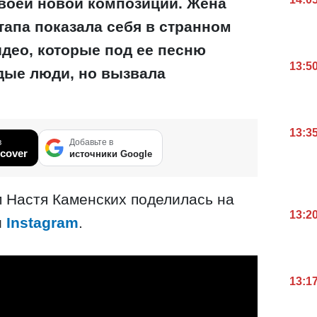
воей новой композиции. Жена
тапа показала себя в странном
идео, которые под ее песню
13:5
дые люди, но вызвала
13:3
в
Добавьте в
cover
источники Google
 Настя Каменских поделилась на
13:2
и
Instagram
.
13:1