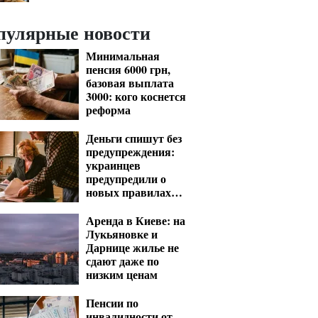
пулярные новости
Минимальная
пенсия 6000 грн,
базовая выплата
3000: кого коснется
реформа
Деньги спишут без
предупреждения:
украинцев
предупредили о
новых правилах
взыскания долгов
Аренда в Киеве: на
Лукьяновке и
Дарнице жилье не
сдают даже по
низким ценам
Пенсии по
инвалидности от