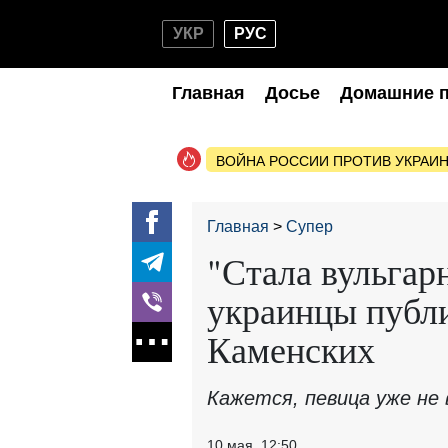
УКР
РУС
Главная
Досье
Домашние 
ВОЙНА РОССИИ ПРОТИВ УКРАИ
Главная
Супер
"Стала вульгар
украинцы публи
Каменских
Кажется, певица уже не 
10 мая, 12:50