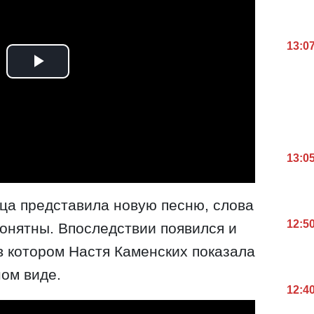
13:0
13:0
ца представила новую песню, слова
12:5
понятны. Впоследствии появился и
 в котором Настя Каменских показала
ном виде.
12:4