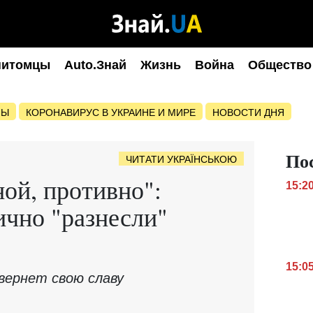
питомцы
Auto.Знай
Жизнь
Война
Общество
НЫ
КОРОНАВИРУС В УКРАИНЕ И МИРЕ
НОВОСТИ ДНЯ
По
ЧИТАТИ УКРАЇНСЬКОЮ
ной, противно":
15:2
чно "разнесли"
15:0
вернет свою славу