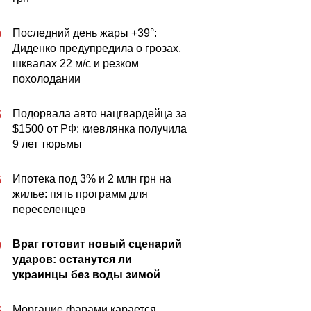
Последний день жары +39°:
0
Диденко предупредила о грозах,
шквалах 22 м/с и резком
похолодании
Подорвала авто нацгвардейца за
5
$1500 от РФ: киевлянка получила
9 лет тюрьмы
Ипотека под 3% и 2 млн грн на
5
жилье: пять программ для
переселенцев
Враг готовит новый сценарий
0
ударов: останутся ли
украинцы без воды зимой
Моргание фарами карается
5